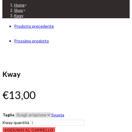
Home
>
Shop
>
Kway
Prodotto precedente
Prossimo prodotto
Kway
€
13,00
Taglia
Svuota
Kway quantità
AGGIUNGI AL CARRELLO